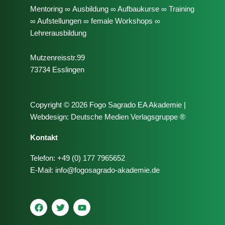
Mentoring ∞ Ausbildung ∞ Aufbaukurse ∞ Training
∞ Aufstellungen ∞ female Workshops ∞
Lehrerausbildung
Mutzenreisstr.99
73734 Esslingen
Copyright © 2026 Fogo Sagrado EA Akademie |
Webdesign:
Deutsche Medien Verlagsgruppe ®
Kontakt
Telefon: +49 (0) 177 7965652
E-Mail:
info@fogosagrado-akademie.de
F
T
Y
a
w
o
c
i
u